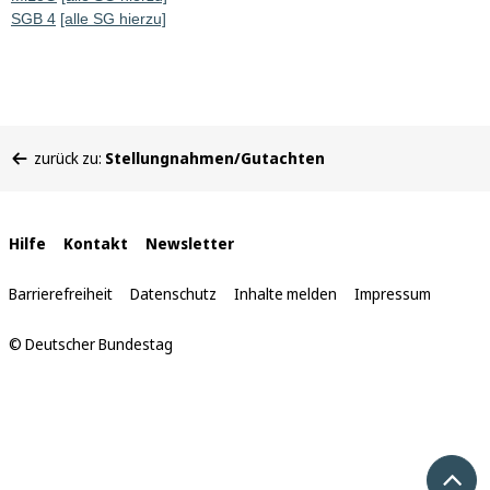
SGB 4
[alle SG hierzu]
Sie
zurück zu:
Stellungnahmen/Gutachten
befinden
sich
hier:
Interne
Hilfe
Kontakt
Newsletter
Links
Barrierefreiheit
Datenschutz
Inhalte melden
Impressum
© Deutscher Bundestag
Nach