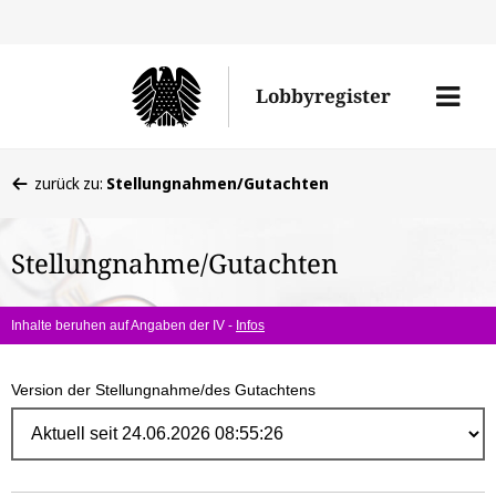
Direk
zum
Men
Lobbyregister
Inhal
öffne
Sie
zurück zu:
Stellungnahmen/Gutachten
befinden
sich
Stellungnahme/Gutachten
hier:
Inhalte beruhen auf Angaben der IV -
Infos
Version der Stellungnahme/des Gutachtens