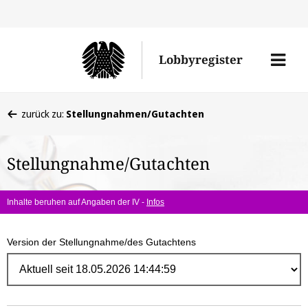
Direk
zum
Men
Lobbyregister
Inhal
öffne
Sie
zurück zu:
Stellungnahmen/Gutachten
befinden
sich
Stellungnahme/Gutachten
hier:
Inhalte beruhen auf Angaben der IV -
Infos
Version der Stellungnahme/des Gutachtens