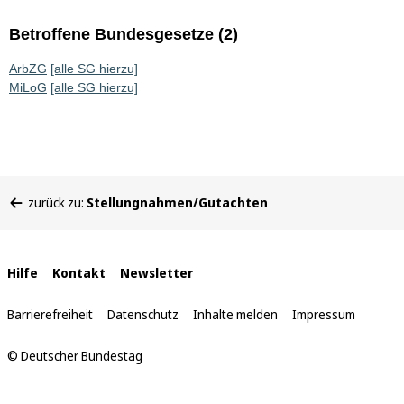
Betroffene Bundesgesetze (2)
ArbZG
[alle SG hierzu]
MiLoG
[alle SG hierzu]
Sie
zurück zu:
Stellungnahmen/Gutachten
befinden
sich
hier:
Interne
Hilfe
Kontakt
Newsletter
Links
Barrierefreiheit
Datenschutz
Inhalte melden
Impressum
© Deutscher Bundestag