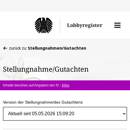
Direk
zum
Men
Lobbyregister
Inhal
öffne
Sie
zurück zu:
Stellungnahmen/Gutachten
befinden
sich
Stellungnahme/Gutachten
hier:
Inhalte beruhen auf Angaben der IV -
Infos
Version der Stellungnahme/des Gutachtens