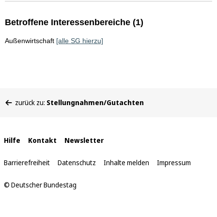
Betroffene Interessenbereiche (1)
Außenwirtschaft
[alle SG hierzu]
Sie
zurück zu:
Stellungnahmen/Gutachten
befinden
sich
hier:
Interne
Hilfe
Kontakt
Newsletter
Links
Barrierefreiheit
Datenschutz
Inhalte melden
Impressum
© Deutscher Bundestag