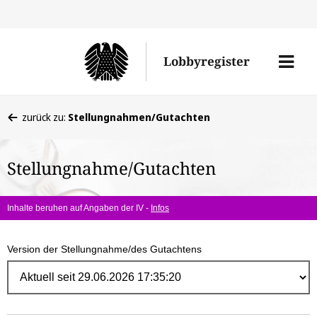
Direk
zum
Men
Lobbyregister
Inhal
öffne
Sie
zurück zu:
Stellungnahmen/Gutachten
befinden
sich
Stellungnahme/Gutachten
hier:
Inhalte beruhen auf Angaben der IV -
Infos
Version der Stellungnahme/des Gutachtens