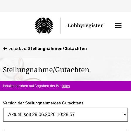
Direk
zum
Men
Lobbyregister
Inhal
öffne
Sie
zurück zu:
Stellungnahmen/Gutachten
befinden
sich
Stellungnahme/Gutachten
hier:
Inhalte beruhen auf Angaben der IV -
Infos
Version der Stellungnahme/des Gutachtens