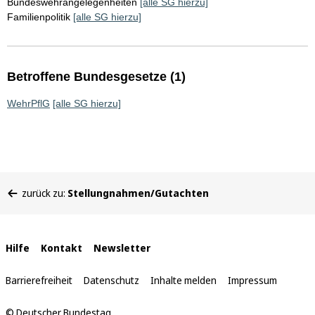
Bundeswehrangelegenheiten
[alle SG hierzu]
Familienpolitik
[alle SG hierzu]
Betroffene Bundesgesetze (1)
WehrPflG
[alle SG hierzu]
Sie
zurück zu:
Stellungnahmen/Gutachten
befinden
sich
hier:
Interne
Hilfe
Kontakt
Newsletter
Links
Barrierefreiheit
Datenschutz
Inhalte melden
Impressum
© Deutscher Bundestag