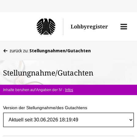
Direk
zum
Men
Lobbyregister
Inhal
öffne
Sie
zurück zu:
Stellungnahmen/Gutachten
befinden
sich
Stellungnahme/Gutachten
hier:
Inhalte beruhen auf Angaben der IV -
Infos
Version der Stellungnahme/des Gutachtens