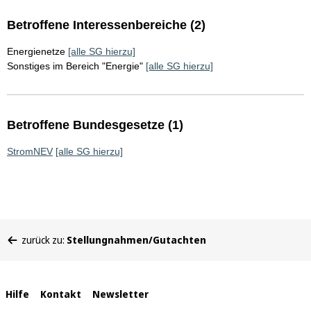
Betroffene Interessenbereiche (2)
Energienetze
[alle SG hierzu]
Sonstiges im Bereich "Energie"
[alle SG hierzu]
Betroffene Bundesgesetze (1)
StromNEV
[alle SG hierzu]
Sie
zurück zu:
Stellungnahmen/Gutachten
befinden
sich
hier:
Interne
Hilfe
Kontakt
Newsletter