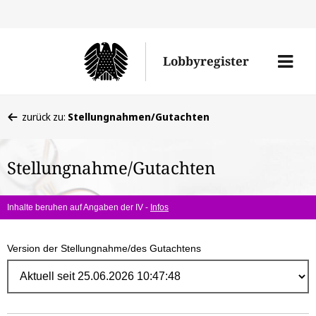
Direk
zum
Men
Lobbyregister
Inhal
öffne
Sie
zurück zu:
Stellungnahmen/Gutachten
befinden
sich
Stellungnahme/Gutachten
hier:
Inhalte beruhen auf Angaben der IV -
Infos
Version der Stellungnahme/des Gutachtens