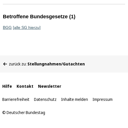
Betroffene Bundesgesetze (1)
BGG
[alle SG hierzu]
Sie
zurück zu:
Stellungnahmen/Gutachten
befinden
sich
hier:
Interne
Hilfe
Kontakt
Newsletter
Links
Barrierefreiheit
Datenschutz
Inhalte melden
Impressum
© Deutscher Bundestag