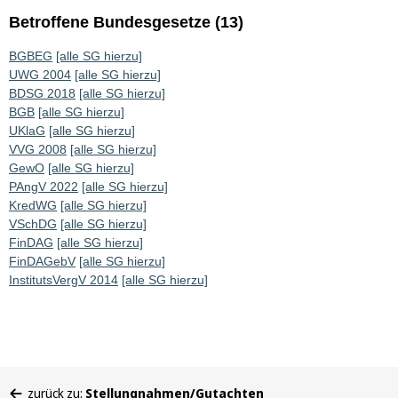
Betroffene Bundesgesetze (13)
BGBEG
[alle SG hierzu]
UWG 2004
[alle SG hierzu]
BDSG 2018
[alle SG hierzu]
BGB
[alle SG hierzu]
UKlaG
[alle SG hierzu]
VVG 2008
[alle SG hierzu]
GewO
[alle SG hierzu]
PAngV 2022
[alle SG hierzu]
KredWG
[alle SG hierzu]
VSchDG
[alle SG hierzu]
FinDAG
[alle SG hierzu]
FinDAGebV
[alle SG hierzu]
InstitutsVergV 2014
[alle SG hierzu]
Sie
zurück zu:
Stellungnahmen/Gutachten