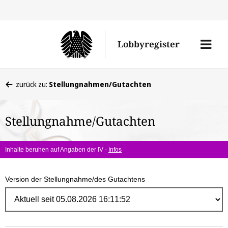
Direk
zum
Men
Lobbyregister
Inhal
öffne
Sie
zurück zu:
Stellungnahmen/Gutachten
befinden
sich
Stellungnahme/Gutachten
hier:
Inhalte beruhen auf Angaben der IV -
Infos
Version der Stellungnahme/des Gutachtens