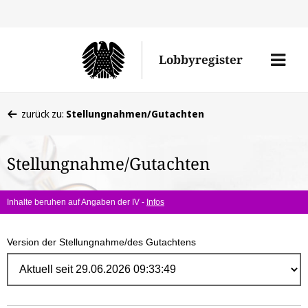
Direk
zum
Men
Lobbyregister
Inhal
öffne
Sie
zurück zu:
Stellungnahmen/Gutachten
befinden
sich
Stellungnahme/Gutachten
hier:
Inhalte beruhen auf Angaben der IV -
Infos
Version der Stellungnahme/des Gutachtens