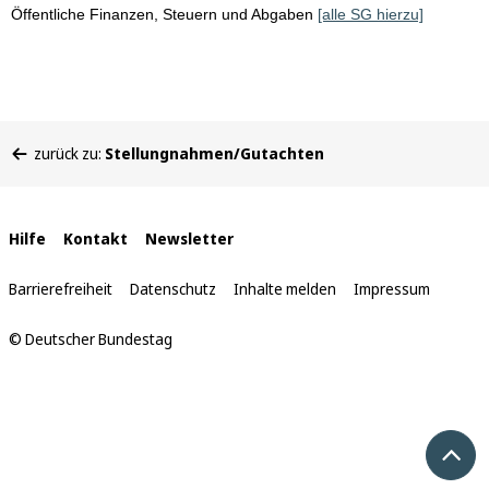
Öffentliche Finanzen, Steuern und Abgaben
[alle SG hierzu]
Sie
zurück zu:
Stellungnahmen/Gutachten
befinden
sich
hier:
Interne
Hilfe
Kontakt
Newsletter
Links
Barrierefreiheit
Datenschutz
Inhalte melden
Impressum
© Deutscher Bundestag
Nach