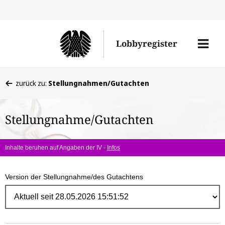
Direk
zum
Men
Lobbyregister
Inhal
öffne
Sie
zurück zu:
Stellungnahmen/Gutachten
befinden
sich
Stellungnahme/Gutachten
hier:
Inhalte beruhen auf Angaben der IV -
Infos
Version der Stellungnahme/des Gutachtens