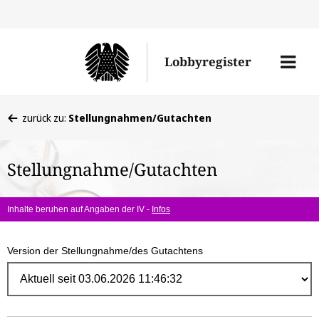
Direk
zum
Men
Lobbyregister
Inhal
öffne
Sie
zurück zu:
Stellungnahmen/Gutachten
befinden
sich
Stellungnahme/Gutachten
hier:
Inhalte beruhen auf Angaben der IV -
Infos
Version der Stellungnahme/des Gutachtens