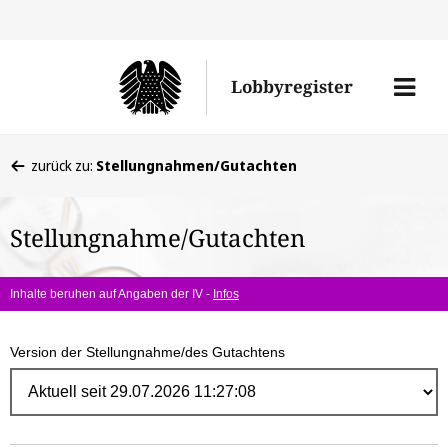
Direk
zum
Men
Lobbyregister
Inhal
öffne
Sie
zurück zu:
Stellungnahmen/Gutachten
befinden
sich
Stellungnahme/Gutachten
hier:
Inhalte beruhen auf Angaben der IV -
Infos
Version der Stellungnahme/des Gutachtens