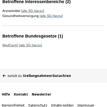
Betroffene Interessenbereiche (2)
Arzneimittel
[alle SG hierzu]
Gesundheitsversorgung
[alle SG hierzu]
Betroffene Bundesgesetze (1)
MedCanG
[alle SG hierzu]
Sie
zurück zu:
Stellungnahmen/Gutachten
befinden
sich
hier:
Interne
Hilfe
Kontakt
Newsletter
Links
Barrierefreiheit
Datenschutz
Inhalte melden
Impressum