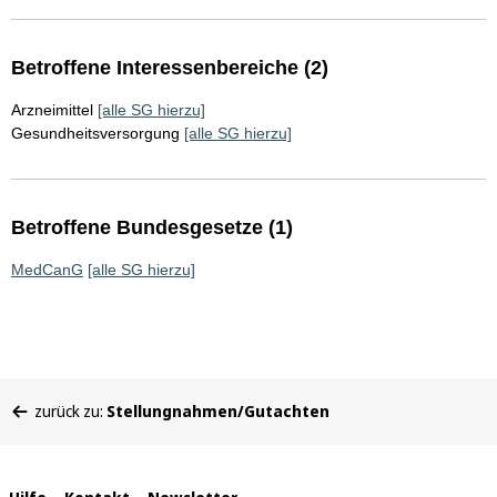
Betroffene Interessenbereiche (2)
Arzneimittel
[alle SG hierzu]
Gesundheitsversorgung
[alle SG hierzu]
Betroffene Bundesgesetze (1)
MedCanG
[alle SG hierzu]
Sie
zurück zu:
Stellungnahmen/Gutachten
befinden
sich
hier: