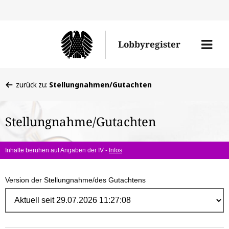
Direk
zum
Men
Lobbyregister
Inhal
öffne
Sie
zurück zu:
Stellungnahmen/Gutachten
befinden
sich
Stellungnahme/Gutachten
hier:
Inhalte beruhen auf Angaben der IV -
Infos
Version der Stellungnahme/des Gutachtens