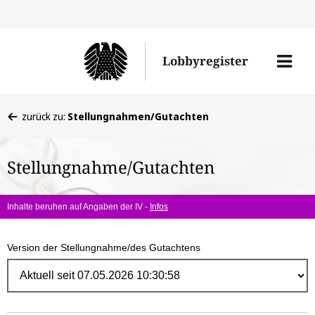
Direk
zum
Men
Lobbyregister
Inhal
öffne
Sie
zurück zu:
Stellungnahmen/Gutachten
befinden
sich
Stellungnahme/Gutachten
hier:
Inhalte beruhen auf Angaben der IV -
Infos
Version der Stellungnahme/des Gutachtens