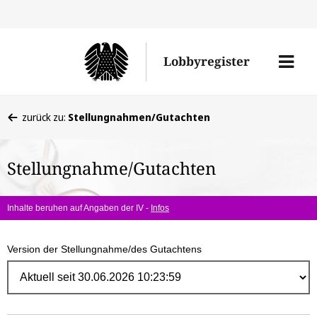
Direk
zum
Men
Lobbyregister
Inhal
öffne
Sie
zurück zu:
Stellungnahmen/Gutachten
befinden
sich
Stellungnahme/Gutachten
hier:
Inhalte beruhen auf Angaben der IV -
Infos
Version der Stellungnahme/des Gutachtens