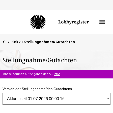
Direk
zum
Men
Lobbyregister
Inhal
öffne
Sie
zurück zu:
Stellungnahmen/Gutachten
befinden
sich
Stellungnahme/Gutachten
hier:
Inhalte beruhen auf Angaben der IV -
Infos
Version der Stellungnahme/des Gutachtens