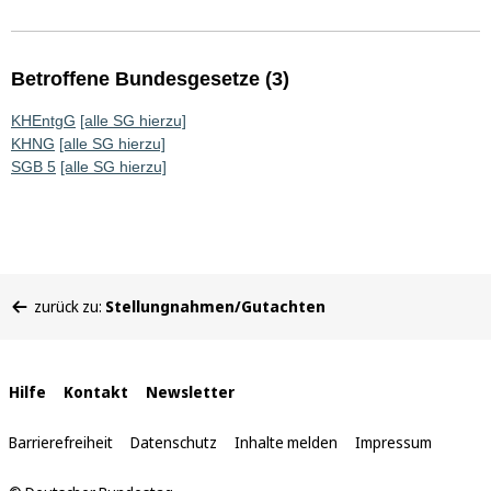
Betroffene Bundesgesetze (3)
KHEntgG
[alle SG hierzu]
KHNG
[alle SG hierzu]
SGB 5
[alle SG hierzu]
Sie
zurück zu:
Stellungnahmen/Gutachten
befinden
sich
hier:
Interne
Hilfe
Kontakt
Newsletter
Links
Barrierefreiheit
Datenschutz
Inhalte melden
Impressum