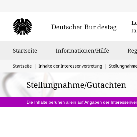
L
fü
Hauptnavigation
Startseite
Informationen/Hilfe
Reg
Sie
Startseite
Inhalte der Interessenvertretung
Stellungnahm
befinden
Stellungnahme/Gutachten
sich
hier:
Die Inhalte beruhen allein auf Angaben der Interessenver