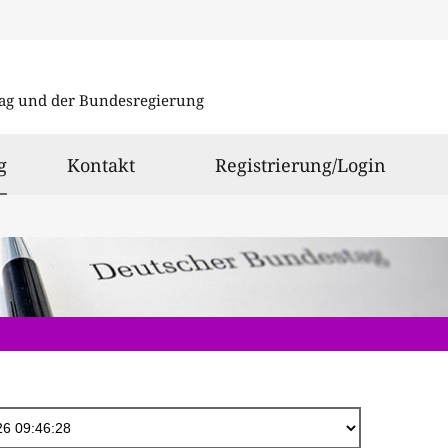
Direkt
zum
ag und der Bundesregierung
Inhalt
ausgewählt
g
Kontakt
Registrierung/Login