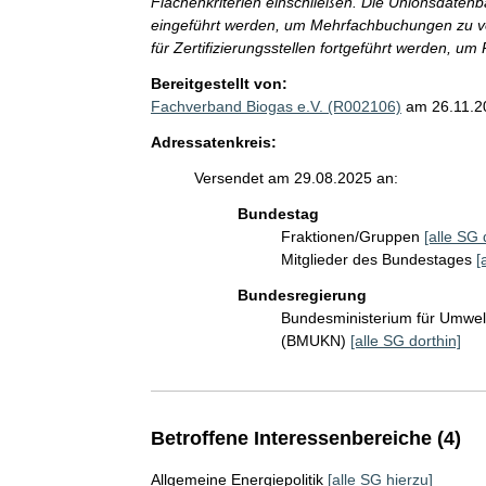
Flächenkriterien einschließen. Die Unionsdatenba
eingeführt werden, um Mehrfachbuchungen zu ve
für Zertifizierungsstellen fortgeführt werden, u
Bereitgestellt von:
Fachverband Biogas e.V. (R002106)
am 26.11.2
Adressatenkreis:
Versendet am 29.08.2025 an:
Bundestag
Fraktionen/Gruppen
[alle SG 
Mitglieder des Bundestages
[
Bundesregierung
Bundesministerium für Umwelt
(BMUKN)
[alle SG dorthin]
Betroffene Interessenbereiche (4)
Allgemeine Energiepolitik
[alle SG hierzu]