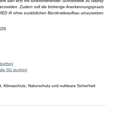
nk darf erst mit funktionierender Schnittstelle zu Nabisy
rmeiden. Zudem soll die bisherige Anerkennungspraxis
m RED III ohne zusätzlichen Bürokratieaufbau umzusetzen.
025
dorthin]
alle SG dorthin]
, Klimaschutz, Naturschutz und nukleare Sicherheit