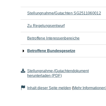
Navigation
Stellungnahme/Gutachten SG2511060012
für
Zu Regelungsentwurf
den
Betroffene Interessenbereiche
Seiteninhalt
Betroffene Bundesgesetze
Stellungnahme-/Gutachtendokument
herunterladen (PDF)
Inhalt dieser Seite melden
(
Mehr Informationen