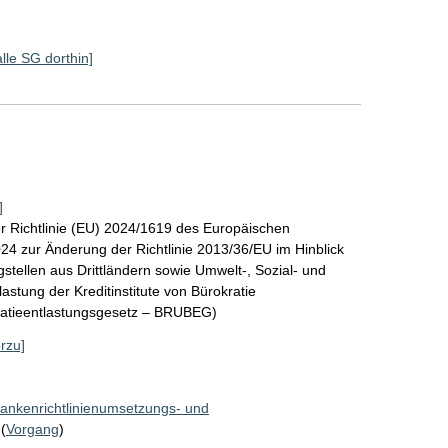
alle SG dorthin]
]
r Richtlinie (EU) 2024/1619 des Europäischen
4 zur Änderung der Richtlinie 2013/36/EU im Hinblick
stellen aus Drittländern sowie Umwelt-, Sozial- und
stung der Kreditinstitute von Bürokratie
ratieentlastungsgesetz – BRUBEG)
erzu]
Bankenrichtlinienumsetzungs- und
(
Vorgang
)