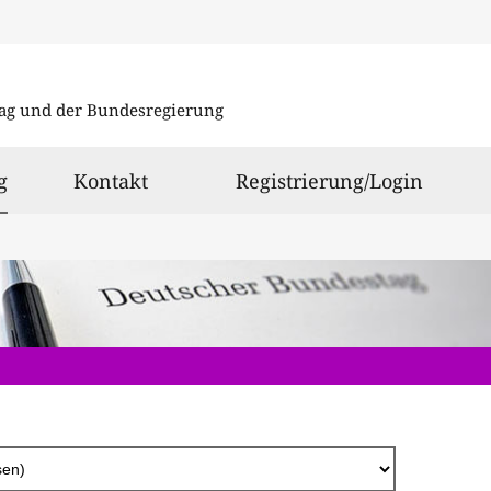
Direkt
zum
ag und der Bundesregierung
Inhalt
ausgewählt
g
Kontakt
Registrierung/Login