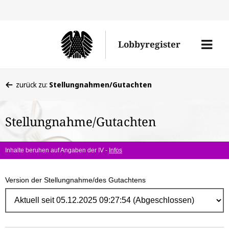
Direk
zum
Men
Lobbyregister
Inhal
öffne
Sie
zurück zu:
Stellungnahmen/Gutachten
befinden
sich
Stellungnahme/Gutachten
hier:
Inhalte beruhen auf Angaben der IV -
Infos
Version der Stellungnahme/des Gutachtens