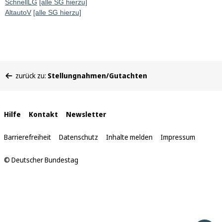
SchnellLG
[alle SG hierzu]
AltautoV
[alle SG hierzu]
Sie
zurück zu:
Stellungnahmen/Gutachten
befinden
sich
hier:
Interne
Hilfe
Kontakt
Newsletter
Links
Barrierefreiheit
Datenschutz
Inhalte melden
Impressum
© Deutscher Bundestag