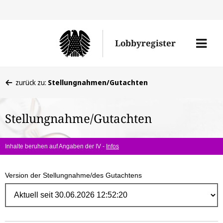
Direk
zum
Men
Lobbyregister
Inhal
öffne
Sie
zurück zu:
Stellungnahmen/Gutachten
befinden
sich
Stellungnahme/Gutachten
hier:
Inhalte beruhen auf Angaben der IV -
Infos
Version der Stellungnahme/des Gutachtens