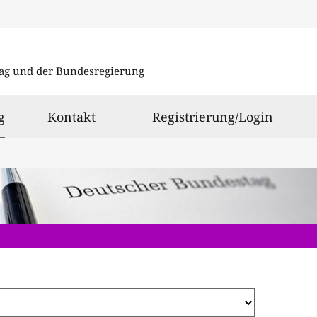
Direkt
zum
ag und der Bundesregierung
Inhalt
ausgewählt
g
Kontakt
Registrierung/Login