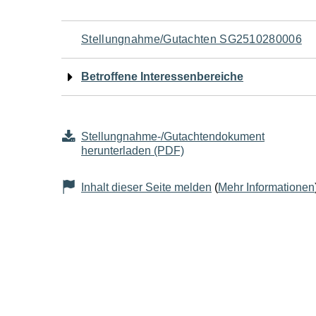
Navigation
Stellungnahme/Gutachten SG2510280006
für
Betroffene Interessenbereiche
den
Seiteninhalt
Stellungnahme-/Gutachtendokument
herunterladen (PDF)
Inhalt dieser Seite melden
(
Mehr Informationen