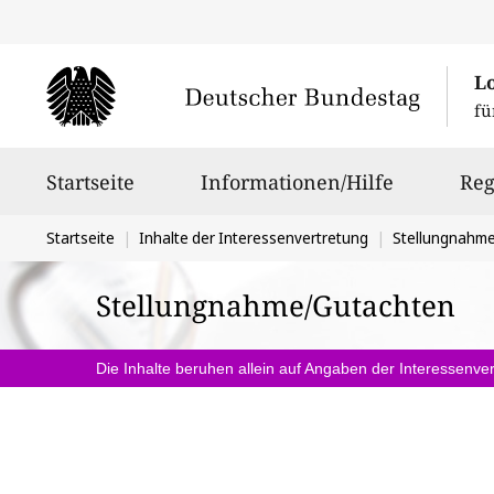
L
fü
Hauptnavigation
Startseite
Informationen/Hilfe
Reg
Sie
Startseite
Inhalte der Interessenvertretung
Stellungnahm
befinden
Stellungnahme/Gutachten
sich
hier:
Die Inhalte beruhen allein auf Angaben der Interessenver