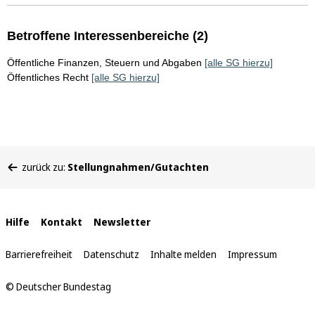
Betroffene Interessenbereiche (2)
Öffentliche Finanzen, Steuern und Abgaben
[alle SG hierzu]
Öffentliches Recht
[alle SG hierzu]
Sie
zurück zu:
Stellungnahmen/Gutachten
befinden
sich
hier:
Interne
Hilfe
Kontakt
Newsletter
Links
Barrierefreiheit
Datenschutz
Inhalte melden
Impressum
© Deutscher Bundestag