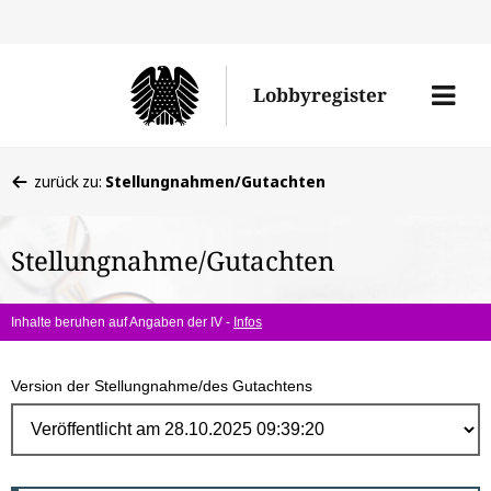
Direk
zum
Men
Lobbyregister
Inhal
öffne
Sie
zurück zu:
Stellungnahmen/Gutachten
befinden
sich
Stellungnahme/Gutachten
hier:
Inhalte beruhen auf Angaben der IV -
Infos
Version der Stellungnahme/des Gutachtens