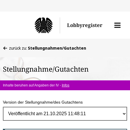
Direk
zum
Men
Lobbyregister
Inhal
öffne
Sie
zurück zu:
Stellungnahmen/Gutachten
befinden
sich
Stellungnahme/Gutachten
hier:
Inhalte beruhen auf Angaben der IV -
Infos
Version der Stellungnahme/des Gutachtens