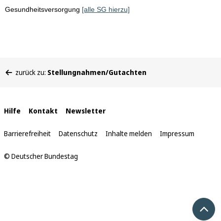
Gesundheitsversorgung
[alle SG hierzu]
Sie
zurück zu:
Stellungnahmen/Gutachten
befinden
sich
hier:
Interne
Hilfe
Kontakt
Newsletter
Links
Barrierefreiheit
Datenschutz
Inhalte melden
Impressum
© Deutscher Bundestag
Nach