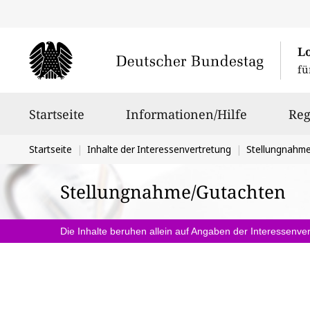
L
fü
Hauptnavigation
Startseite
Informationen/Hilfe
Reg
Sie
Startseite
Inhalte der Interessenvertretung
Stellungnahm
befinden
Stellungnahme/Gutachten
sich
hier:
Die Inhalte beruhen allein auf Angaben der Interessenver