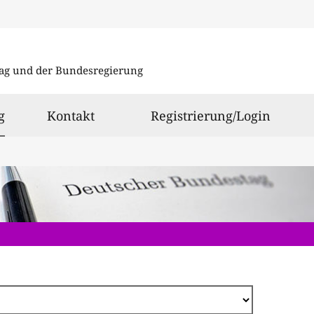
Direkt
zum
ag und der Bundesregierung
Inhalt
ausgewählt
g
Kontakt
Registrierung/Login