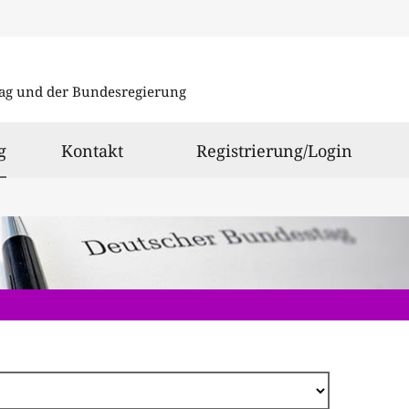
Direkt
zum
ag und der Bundesregierung
Inhalt
ausgewählt
g
Kontakt
Registrierung/Login