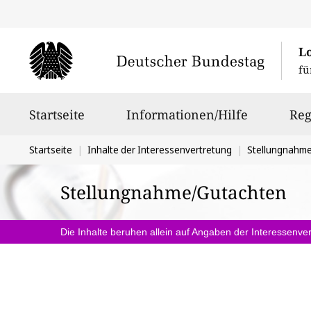
L
fü
Hauptnavigation
Startseite
Informationen/Hilfe
Reg
Sie
Startseite
Inhalte der Interessenvertretung
Stellungnahm
befinden
Stellungnahme/Gutachten
sich
hier:
Die Inhalte beruhen allein auf Angaben der Interessenver