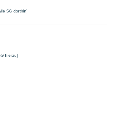
alle SG dorthin]
SG hierzu]