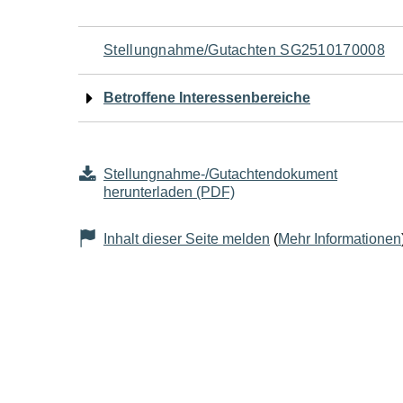
Navigation
Stellungnahme/Gutachten SG2510170008
für
Betroffene Interessenbereiche
den
Seiteninhalt
Stellungnahme-/Gutachtendokument
herunterladen (PDF)
Inhalt dieser Seite melden
(
Mehr Informationen