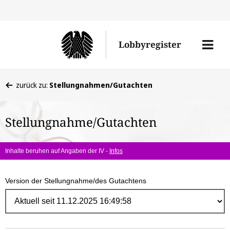
Direk
zum
Men
Lobbyregister
Inhal
öffne
Sie
zurück zu:
Stellungnahmen/Gutachten
befinden
sich
Stellungnahme/Gutachten
hier:
Inhalte beruhen auf Angaben der IV -
Infos
Version der Stellungnahme/des Gutachtens