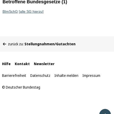
Betroffene Bundesgesetze (1)
BImSchG
[alle SG hierzu]
Sie
zurück zu:
Stellungnahmen/Gutachten
befinden
sich
hier:
Interne
Hilfe
Kontakt
Newsletter
Links
Barrierefreiheit
Datenschutz
Inhalte melden
Impressum
© Deutscher Bundestag