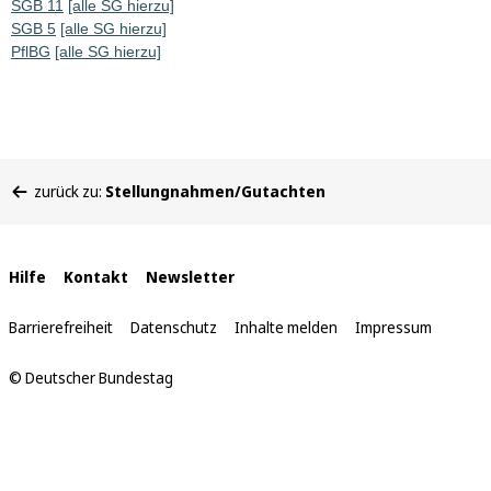
SGB 11
[alle SG hierzu]
SGB 5
[alle SG hierzu]
PflBG
[alle SG hierzu]
Sie
zurück zu:
Stellungnahmen/Gutachten
befinden
sich
hier:
Interne
Hilfe
Kontakt
Newsletter
Links
Barrierefreiheit
Datenschutz
Inhalte melden
Impressum
© Deutscher Bundestag