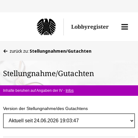
Direk
zum
Men
Lobbyregister
Inhal
öffne
Sie
zurück zu:
Stellungnahmen/Gutachten
befinden
sich
Stellungnahme/Gutachten
hier:
Inhalte beruhen auf Angaben der IV -
Infos
Version der Stellungnahme/des Gutachtens