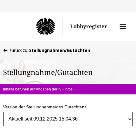
Direk
zum
Men
Lobbyregister
Inhal
öffne
Sie
zurück zu:
Stellungnahmen/Gutachten
befinden
sich
Stellungnahme/Gutachten
hier:
Inhalte beruhen auf Angaben der IV -
Infos
Version der Stellungnahme/des Gutachtens