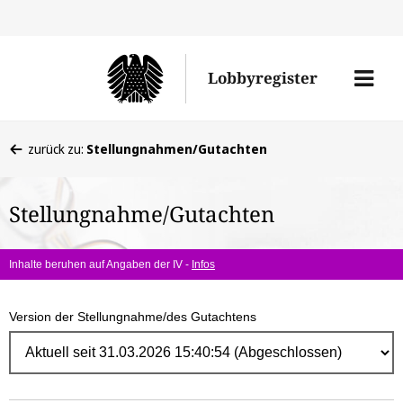
Direk
zum
Men
Lobbyregister
Inhal
öffne
Sie
zurück zu:
Stellungnahmen/Gutachten
befinden
sich
Stellungnahme/Gutachten
hier:
Inhalte beruhen auf Angaben der IV -
Infos
Version der Stellungnahme/des Gutachtens