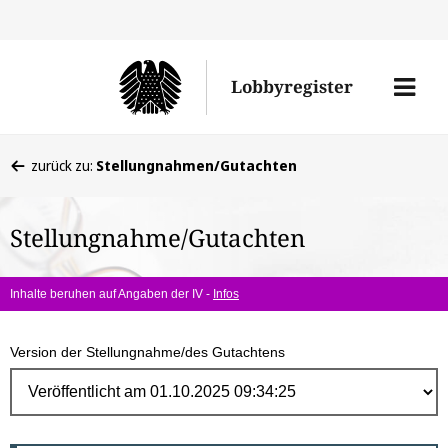
Direk
zum
Men
Lobbyregister
Inhal
öffne
Sie
zurück zu:
Stellungnahmen/Gutachten
befinden
sich
Stellungnahme/Gutachten
hier:
Inhalte beruhen auf Angaben der IV -
Infos
Version der Stellungnahme/des Gutachtens