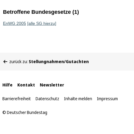
Betroffene Bundesgesetze (1)
EnWG 2005
[alle SG hierzu]
Sie
zurück zu:
Stellungnahmen/Gutachten
befinden
sich
hier:
Interne
Hilfe
Kontakt
Newsletter
Links
Barrierefreiheit
Datenschutz
Inhalte melden
Impressum
© Deutscher Bundestag