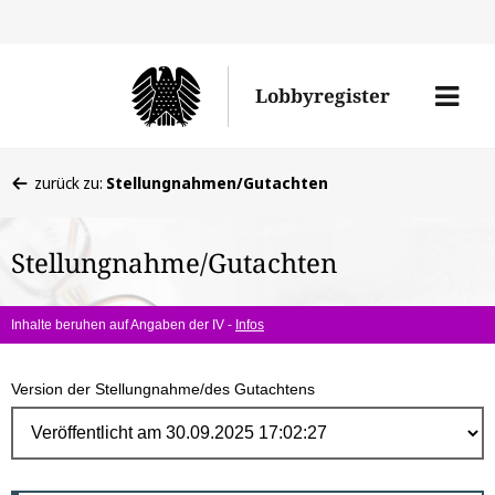
Direk
zum
Men
Lobbyregister
Inhal
öffne
Sie
zurück zu:
Stellungnahmen/Gutachten
befinden
sich
Stellungnahme/Gutachten
hier:
Inhalte beruhen auf Angaben der IV -
Infos
Version der Stellungnahme/des Gutachtens