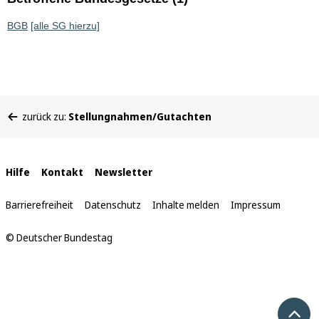
BGB
[alle SG hierzu]
Sie
zurück zu:
Stellungnahmen/Gutachten
befinden
sich
hier:
Interne
Hilfe
Kontakt
Newsletter
Links
Barrierefreiheit
Datenschutz
Inhalte melden
Impressum
© Deutscher Bundestag
Nach