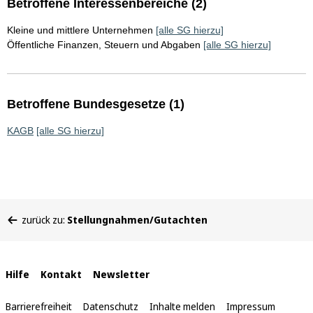
Betroffene Interessenbereiche (2)
Kleine und mittlere Unternehmen
[alle SG hierzu]
Öffentliche Finanzen, Steuern und Abgaben
[alle SG hierzu]
Betroffene Bundesgesetze (1)
KAGB
[alle SG hierzu]
Sie
zurück zu:
Stellungnahmen/Gutachten
befinden
sich
hier:
Interne
Hilfe
Kontakt
Newsletter
Links
Barrierefreiheit
Datenschutz
Inhalte melden
Impressum