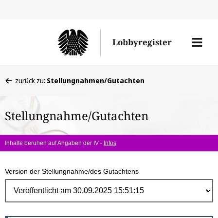
Direk
zum
Men
Lobbyregister
Inhal
öffne
Sie
zurück zu:
Stellungnahmen/Gutachten
befinden
sich
Stellungnahme/Gutachten
hier:
Inhalte beruhen auf Angaben der IV -
Infos
Version der Stellungnahme/des Gutachtens