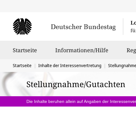
L
fü
Hauptnavigation
Startseite
Informationen/Hilfe
Reg
Sie
Startseite
Inhalte der Interessenvertretung
Stellungnahm
befinden
Stellungnahme/Gutachten
sich
hier:
Die Inhalte beruhen allein auf Angaben der Interessenver