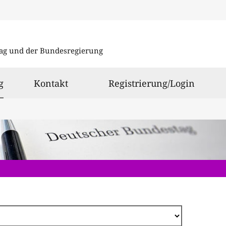
Direkt
zum
ag und der Bundesregierung
Inhalt
ausgewählt
g
Kontakt
Registrierung/Login