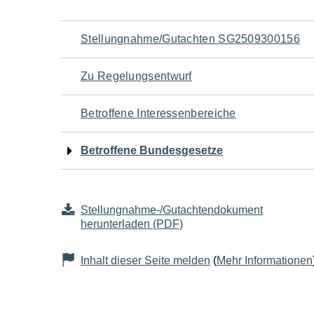
Navigation
Stellungnahme/Gutachten SG2509300156
für
Zu Regelungsentwurf
den
Betroffene Interessenbereiche
Seiteninhalt
Betroffene Bundesgesetze
Stellungnahme-/Gutachtendokument
herunterladen (PDF)
Inhalt dieser Seite melden
(
Mehr Informationen