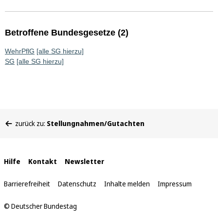
Betroffene Bundesgesetze (2)
WehrPflG
[alle SG hierzu]
SG
[alle SG hierzu]
Sie
zurück zu:
Stellungnahmen/Gutachten
befinden
sich
hier:
Interne
Hilfe
Kontakt
Newsletter
Links
Barrierefreiheit
Datenschutz
Inhalte melden
Impressum
© Deutscher Bundestag