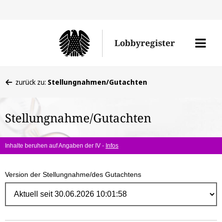
Direk
zum
Men
Lobbyregister
Inhal
öffne
Sie
zurück zu:
Stellungnahmen/Gutachten
befinden
sich
Stellungnahme/Gutachten
hier:
Inhalte beruhen auf Angaben der IV -
Infos
Version der Stellungnahme/des Gutachtens