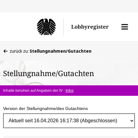
Direk
zum
Men
Lobbyregister
Inhal
öffne
Sie
zurück zu:
Stellungnahmen/Gutachten
befinden
sich
Stellungnahme/Gutachten
hier:
Inhalte beruhen auf Angaben der IV -
Infos
Version der Stellungnahme/des Gutachtens