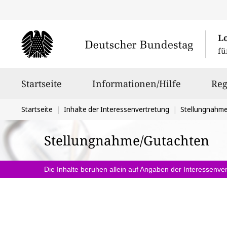
L
fü
Hauptnavigation
Startseite
Informationen/Hilfe
Reg
Sie
Startseite
Inhalte der Interessenvertretung
Stellungnahm
befinden
Stellungnahme/Gutachten
sich
hier:
Die Inhalte beruhen allein auf Angaben der Interessenver