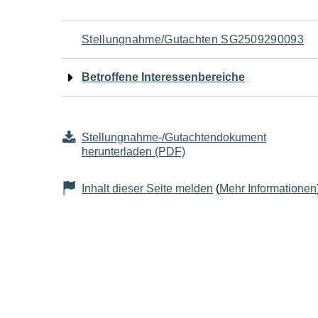
Navigation
Stellungnahme/Gutachten SG2509290093
für
Betroffene Interessenbereiche
den
Seiteninhalt
Stellungnahme-/Gutachtendokument
herunterladen (PDF)
Inhalt dieser Seite melden
(
Mehr Informationen