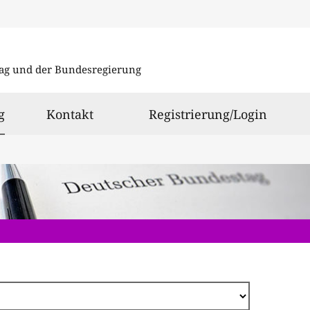
Direkt
zum
ag und der Bundesregierung
Inhalt
ausgewählt
g
Kontakt
Registrierung/Login