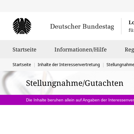
L
fü
Hauptnavigation
Startseite
Informationen/Hilfe
Reg
Sie
Startseite
Inhalte der Interessenvertretung
Stellungnahm
befinden
Stellungnahme/Gutachten
sich
hier:
Die Inhalte beruhen allein auf Angaben der Interessenver