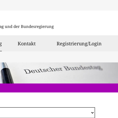
Direkt
zum
ag und der Bundesregierung
Inhalt
ausgewählt
g
Kontakt
Registrierung/Login