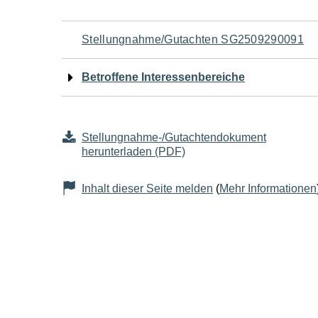
Navigation
Stellungnahme/Gutachten SG2509290091
für
Betroffene Interessenbereiche
den
Seiteninhalt
Stellungnahme-/Gutachtendokument
herunterladen (PDF)
Inhalt dieser Seite melden
(
Mehr Informationen