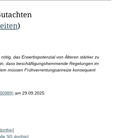
Gutachten
Seiten
)
s nötig, das Erwerbspotenzial von Älteren stärker zu
r ein, dass beschäftigungshemmende Regelungen im
 Zudem müssen Frühverrentungsanreize konsequent
000989)
am 29.09.2025
dorthin]
alle SG dorthin]