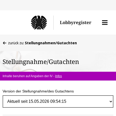
Direk
zum
Men
Lobbyregister
Inhal
öffne
Sie
zurück zu:
Stellungnahmen/Gutachten
befinden
sich
Stellungnahme/Gutachten
hier:
Inhalte beruhen auf Angaben der IV -
Infos
Version der Stellungnahme/des Gutachtens