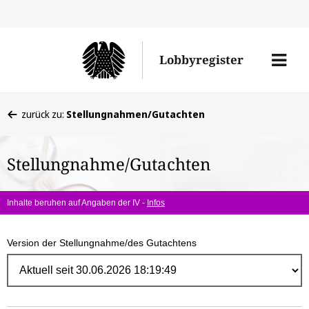
Direk
zum
Men
Lobbyregister
Inhal
öffne
Sie
zurück zu:
Stellungnahmen/Gutachten
befinden
sich
Stellungnahme/Gutachten
hier:
Inhalte beruhen auf Angaben der IV -
Infos
Version der Stellungnahme/des Gutachtens