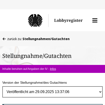
Direk
zum
Men
Lobbyregister
Inhal
öffne
Sie
zurück zu:
Stellungnahmen/Gutachten
befinden
sich
Stellungnahme/Gutachten
hier:
Inhalte beruhen auf Angaben der IV -
Infos
Version der Stellungnahme/des Gutachtens