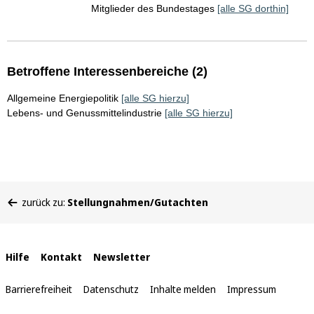
Mitglieder des Bundestages
[alle SG dorthin]
Betroffene Interessenbereiche (2)
Allgemeine Energiepolitik
[alle SG hierzu]
Lebens- und Genussmittelindustrie
[alle SG hierzu]
Sie
zurück zu:
Stellungnahmen/Gutachten
befinden
sich
hier:
Interne
Hilfe
Kontakt
Newsletter
Links
Barrierefreiheit
Datenschutz
Inhalte melden
Impressum