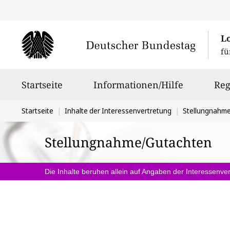
L
fü
Hauptnavigation
Startseite
Informationen/Hilfe
Reg
Sie
Startseite
Inhalte der Interessenvertretung
Stellungnahm
befinden
Stellungnahme/Gutachten
sich
hier:
Die Inhalte beruhen allein auf Angaben der Interessenver