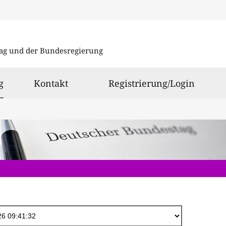
Direkt
zum
ag und der Bundesregierung
Inhalt
ausgewählt
g
Kontakt
Registrierung/Login