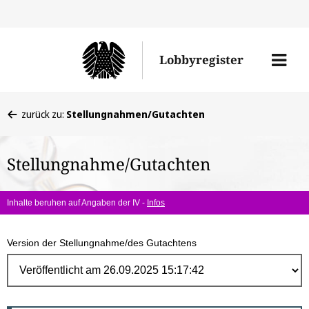
Direk
zum
Men
Lobbyregister
Inhal
öffne
Sie
zurück zu:
Stellungnahmen/Gutachten
befinden
sich
Stellungnahme/Gutachten
hier:
Inhalte beruhen auf Angaben der IV -
Infos
Version der Stellungnahme/des Gutachtens