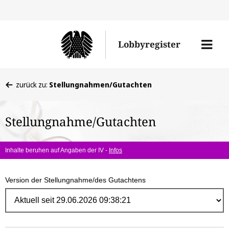
Direk
zum
Men
Lobbyregister
Inhal
öffne
Sie
zurück zu:
Stellungnahmen/Gutachten
befinden
sich
Stellungnahme/Gutachten
hier:
Inhalte beruhen auf Angaben der IV -
Infos
Version der Stellungnahme/des Gutachtens