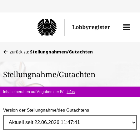
Direk
zum
Men
Lobbyregister
Inhal
öffne
Sie
zurück zu:
Stellungnahmen/Gutachten
befinden
sich
Stellungnahme/Gutachten
hier:
Inhalte beruhen auf Angaben der IV -
Infos
Version der Stellungnahme/des Gutachtens