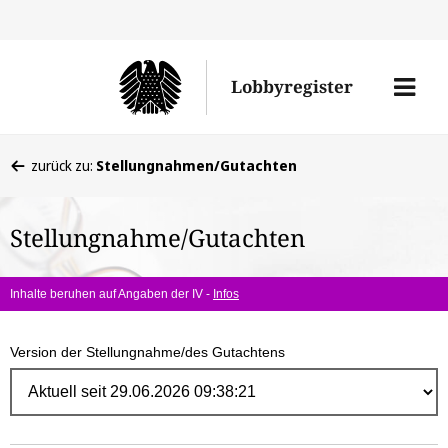
Direk
zum
Men
Lobbyregister
Inhal
öffne
Sie
zurück zu:
Stellungnahmen/Gutachten
befinden
sich
Stellungnahme/Gutachten
hier:
Inhalte beruhen auf Angaben der IV -
Infos
Version der Stellungnahme/des Gutachtens