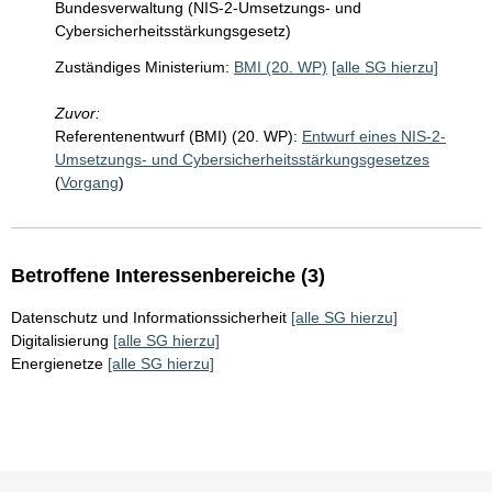
Bundesverwaltung (NIS-2-Umsetzungs- und
Cybersicherheitsstärkungsgesetz)
Zuständiges Ministerium:
BMI (20. WP)
[alle SG hierzu]
Zuvor:
Referentenentwurf (BMI) (20. WP):
Entwurf eines NIS-2-
Umsetzungs- und Cybersicherheitsstärkungsgesetzes
(
Vorgang
)
Betroffene Interessenbereiche (3)
Datenschutz und Informationssicherheit
[alle SG hierzu]
Digitalisierung
[alle SG hierzu]
Energienetze
[alle SG hierzu]
Sie