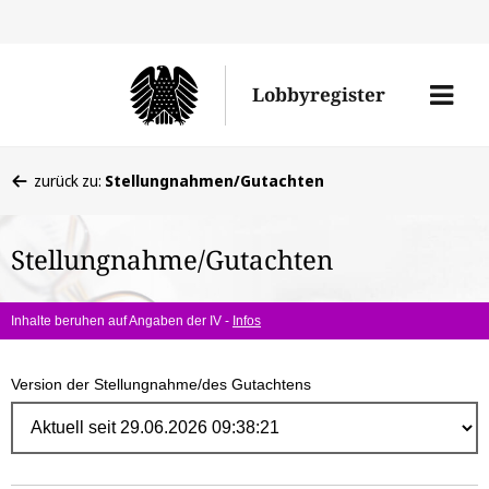
Direk
zum
Men
Lobbyregister
Inhal
öffne
Sie
zurück zu:
Stellungnahmen/Gutachten
befinden
sich
Stellungnahme/Gutachten
hier:
Inhalte beruhen auf Angaben der IV -
Infos
Version der Stellungnahme/des Gutachtens