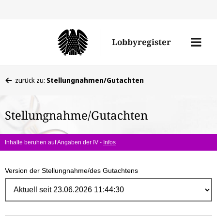
Direk
zum
Men
Lobbyregister
Inhal
öffne
Sie
zurück zu:
Stellungnahmen/Gutachten
befinden
sich
Stellungnahme/Gutachten
hier:
Inhalte beruhen auf Angaben der IV -
Infos
Version der Stellungnahme/des Gutachtens