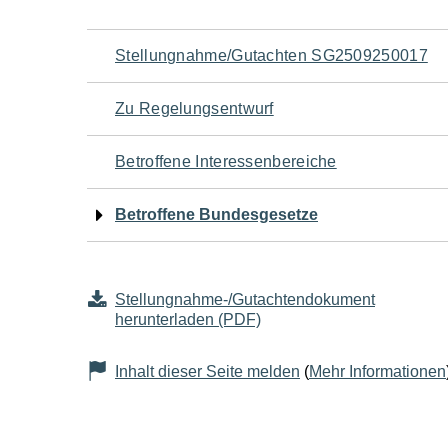
Navigation
Stellungnahme/Gutachten SG2509250017
für
Zu Regelungsentwurf
den
Betroffene Interessenbereiche
Seiteninhalt
Betroffene Bundesgesetze
Stellungnahme-/Gutachtendokument
herunterladen (PDF)
Inhalt dieser Seite melden
(
Mehr Informationen