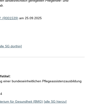
gen landesrechtlich geregelten Pflegehilfe- und
ab.
V. (R001539)
am 25.09.2025
alle SG dorthin]
stitel:
ng einer bundeseinheitlichen Pflegeassistenzausbildung
24
terium für Gesundheit (BMG)
[alle SG hierzu]