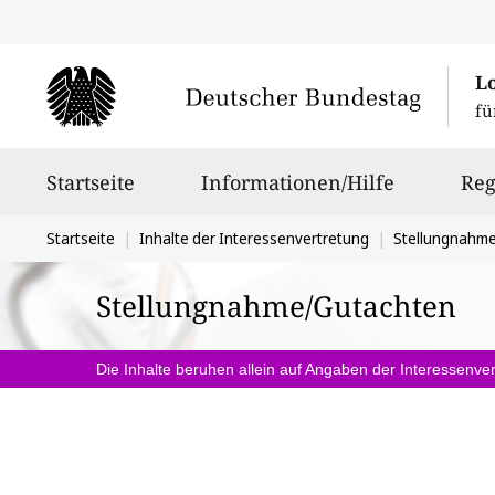
L
fü
Hauptnavigation
Startseite
Informationen/Hilfe
Reg
Sie
Startseite
Inhalte der Interessenvertretung
Stellungnahm
befinden
Stellungnahme/Gutachten
sich
hier:
Die Inhalte beruhen allein auf Angaben der Interessenver