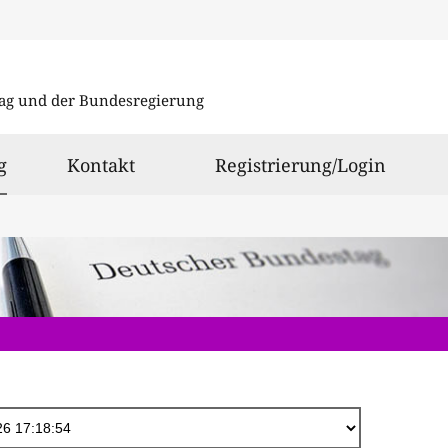
Direkt
zum
ag und der Bundesregierung
Inhalt
ausgewählt
g
Kontakt
Registrierung/Login