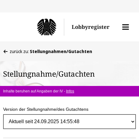
Direk
zum
Men
Lobbyregister
Inhal
öffne
Sie
zurück zu:
Stellungnahmen/Gutachten
befinden
sich
Stellungnahme/Gutachten
hier:
Inhalte beruhen auf Angaben der IV -
Infos
Version der Stellungnahme/des Gutachtens