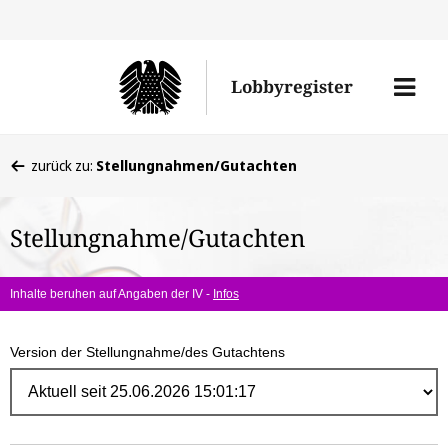
Direk
zum
Men
Lobbyregister
Inhal
öffne
Sie
zurück zu:
Stellungnahmen/Gutachten
befinden
sich
Stellungnahme/Gutachten
hier:
Inhalte beruhen auf Angaben der IV -
Infos
Version der Stellungnahme/des Gutachtens